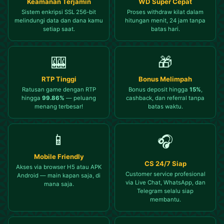
Keamanan Terjamin
WD Super Cepat
Sistem enkripsi SSL 256-bit
Proses withdraw kilat dalam
melindungi data dan dana kamu
hitungan menit, 24 jam tanpa
setiap saat.
batas hari.
🎰
🎁
RTP Tinggi
Bonus Melimpah
Ratusan game dengan RTP
Bonus deposit hingga
15%
,
hingga
99.86%
— peluang
cashback, dan referral tanpa
menang terbesar!
batas waktu.
📱
🎧
Mobile Friendly
CS 24/7 Siap
Akses via browser H5 atau APK
Customer service profesional
Android — main kapan saja, di
via Live Chat, WhatsApp, dan
mana saja.
Telegram selalu siap
membantu.