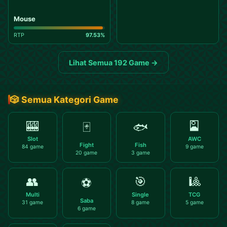
Mouse
RTP
97.53%
Lihat Semua 192 Game →
🎲 Semua Kategori Game
🎰
🎴
🃏
🐟
Slot
AWC
Fight
Fish
84 game
9 game
20 game
3 game
👥
🎯
🎱
⚽
Multi
Single
TCG
Saba
31 game
8 game
5 game
6 game