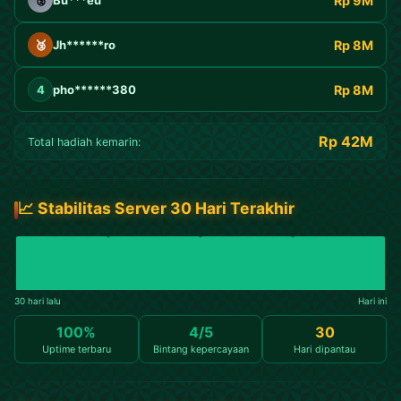
Rp 9M
Bu***eu
🥈
Rp 8M
Jh******ro
🥉
Rp 8M
pho******380
4
Rp 42M
Total hadiah kemarin:
📈 Stabilitas Server 30 Hari Terakhir
30 hari lalu
Hari ini
100%
4/5
30
Uptime terbaru
Bintang kepercayaan
Hari dipantau