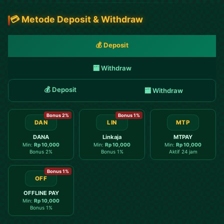
💳 Metode Deposit & Withdraw
💰 Deposit
🏧 Withdraw
💰 Deposit
🏧 Withdraw
Bonus 2%
Bonus 1%
DAN
LIN
MTP
DANA
Linkaja
MTPAY
Min:
Rp 10,000
Min:
Rp 10,000
Min:
Rp 10,000
Bonus 2%
Bonus 1%
Aktif 24 jam
Bonus 1%
OFF
OFFLINE PAY
Min:
Rp 10,000
Bonus 1%