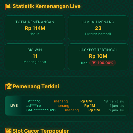
📊 Statistik Kemenangan Live
TOTAL KEMENANGAN
JUMLAH MENANG
Rp 114M
23
Hari ini
Putaran berhasil
BIG WIN
JACKPOT TERTINGGI
11
Rp 10M
Menang besar
▼
-100.00%
Tren:
🏆 Pemenang Terkini
.P****o.
menang
Rp 8M
18 menit lalu
ad***ro
menang
Rp 1M
1 jam lalu
LIVE
SM-*******026
menang
Rp 5M
2 jam lalu
🎰 Slot Gacor Terpopuler