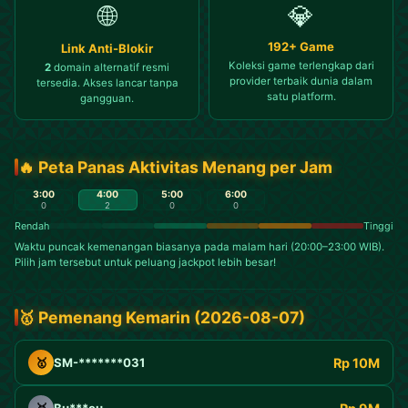
🌐
💎
192+ Game
Link Anti-Blokir
Koleksi game terlengkap dari
2
domain alternatif resmi
provider terbaik dunia dalam
tersedia. Akses lancar tanpa
satu platform.
gangguan.
🔥 Peta Panas Aktivitas Menang per Jam
3:00
4:00
5:00
6:00
0
2
0
0
Rendah
Tinggi
Waktu puncak kemenangan biasanya pada malam hari (20:00–23:00 WIB).
Pilih jam tersebut untuk peluang jackpot lebih besar!
🥇 Pemenang Kemarin (2026-08-07)
Rp 10M
SM-*******031
🥇