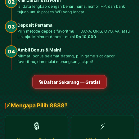
Klik Daftar & Isi Form
02
Isi data lengkap dengan benar: nama, nomor HP, dan bank
tujuan untuk proses WD yang lancar.
Deposit Pertama
03
Pilih metode deposit favoritmu — DANA, QRIS, OVO, VA, atau
Linkaja. Minimum deposit mulai
Rp 10,000
.
Ambil Bonus & Main!
04
Nikmati bonus selamat datang, pilih game slot gacor
favoritmu, dan mulai menangkan jackpot!
🚀 Daftar Sekarang — Gratis!
⚡ Mengapa Pilih 8888?
🔒
⚡