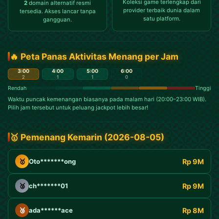
Koleksi game terlengkap dari
2
domain alternatif resmi
provider terbaik dunia dalam
tersedia. Akses lancar tanpa
satu platform.
gangguan.
🔥 Peta Panas Aktivitas Menang per Jam
3:00
4:00
5:00
6:00
2
1
1
0
Rendah
Tinggi
Waktu puncak kemenangan biasanya pada malam hari (20:00–23:00 WIB).
Pilih jam tersebut untuk peluang jackpot lebih besar!
🥇 Pemenang Kemarin (2026-08-05)
Rp 9M
Oto*******ong
🥇
Rp 9M
ch*******01
🥈
Rp 8M
ada******ace
🥉