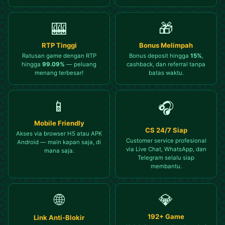
🎰
🎁
RTP Tinggi
Bonus Melimpah
Ratusan game dengan RTP
Bonus deposit hingga
15%
,
hingga
99.09%
— peluang
cashback, dan referral tanpa
menang terbesar!
batas waktu.
📱
🎧
Mobile Friendly
CS 24/7 Siap
Akses via browser H5 atau APK
Customer service profesional
Android — main kapan saja, di
via Live Chat, WhatsApp, dan
mana saja.
Telegram selalu siap
membantu.
🌐
💎
192+ Game
Link Anti-Blokir