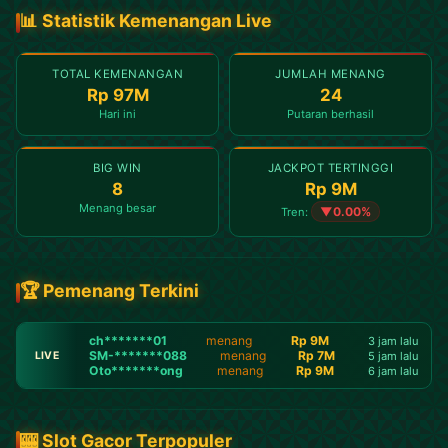
📊 Statistik Kemenangan Live
TOTAL KEMENANGAN
JUMLAH MENANG
Rp 97M
24
Hari ini
Putaran berhasil
BIG WIN
JACKPOT TERTINGGI
8
Rp 9M
Menang besar
▼
0.00%
Tren:
🏆 Pemenang Terkini
ch*******01
menang
Rp 9M
3 jam lalu
SM-*******088
menang
Rp 7M
5 jam lalu
LIVE
Oto*******ong
menang
Rp 9M
6 jam lalu
🎰 Slot Gacor Terpopuler