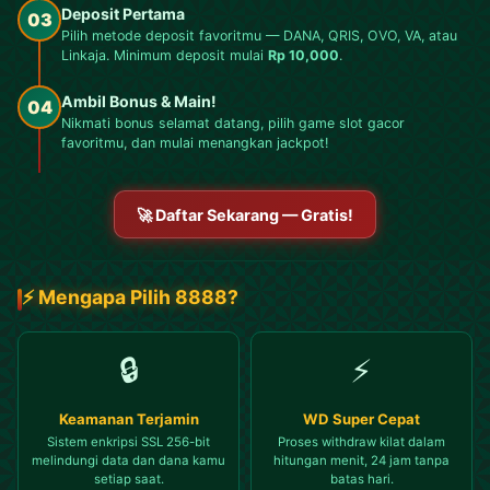
Deposit Pertama
03
Pilih metode deposit favoritmu — DANA, QRIS, OVO, VA, atau
Linkaja. Minimum deposit mulai
Rp 10,000
.
Ambil Bonus & Main!
04
Nikmati bonus selamat datang, pilih game slot gacor
favoritmu, dan mulai menangkan jackpot!
🚀 Daftar Sekarang — Gratis!
⚡ Mengapa Pilih 8888?
🔒
⚡
Keamanan Terjamin
WD Super Cepat
Sistem enkripsi SSL 256-bit
Proses withdraw kilat dalam
melindungi data dan dana kamu
hitungan menit, 24 jam tanpa
setiap saat.
batas hari.