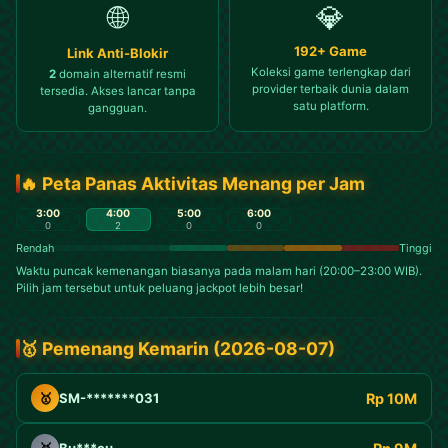
🌐
💎
192+ Game
Link Anti-Blokir
Koleksi game terlengkap dari
2
domain alternatif resmi
provider terbaik dunia dalam
tersedia. Akses lancar tanpa
satu platform.
gangguan.
🔥 Peta Panas Aktivitas Menang per Jam
3:00
4:00
5:00
6:00
0
2
0
0
Rendah
Tinggi
Waktu puncak kemenangan biasanya pada malam hari (20:00–23:00 WIB).
Pilih jam tersebut untuk peluang jackpot lebih besar!
🥇 Pemenang Kemarin (2026-08-07)
Rp 10M
SM-*******031
🥇