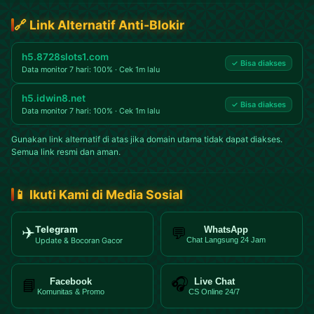
🔗 Link Alternatif Anti-Blokir
h5.8728slots1.com
✓ Bisa diakses
Data monitor 7 hari: 100% · Cek 1m lalu
h5.idwin8.net
✓ Bisa diakses
Data monitor 7 hari: 100% · Cek 1m lalu
Gunakan link alternatif di atas jika domain utama tidak dapat diakses.
Semua link resmi dan aman.
📱 Ikuti Kami di Media Sosial
✈️
Telegram
WhatsApp
💬
Update & Bocoran Gacor
Chat Langsung 24 Jam
🎧
Facebook
Live Chat
📘
Komunitas & Promo
CS Online 24/7