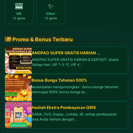
🎰
✨
WE
Other
13 game
13 game
🎁 Promo & Bonus Terbaru
ANGPAO SUPER GRATIS HARIAN ...
ANGPAO SUPER GRATIS HARIAN & DEPOSIT. Gratis
Setiap Hari: VIP 1-3 *2, VIP 4...
Bonus Bunga Tahunan 500%
kesempatan menguntungkan : bonus bunga tahunan
mencapai 500% bonus bunga te...
Hadiah Ekstra Pembayaran QRIS
DANA, OVO, Gopay, LinkAja, dll, setiap pembayaran
bisa Anda nikmati dengan ...