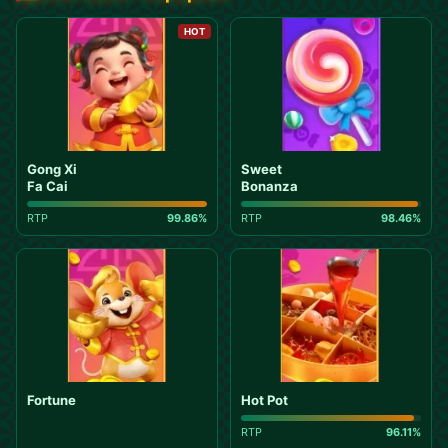
HOT
Gong Xi
Sweet
Fa Cai
Bonanza
RTP
99.86%
RTP
98.46%
Fortune
Hot Pot
RTP
96.11%