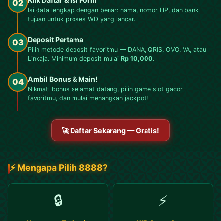
Klik Daftar & Isi Form
02
Isi data lengkap dengan benar: nama, nomor HP, dan bank
tujuan untuk proses WD yang lancar.
Deposit Pertama
03
Pilih metode deposit favoritmu — DANA, QRIS, OVO, VA, atau
Linkaja. Minimum deposit mulai
Rp 10,000
.
Ambil Bonus & Main!
04
Nikmati bonus selamat datang, pilih game slot gacor
favoritmu, dan mulai menangkan jackpot!
🚀 Daftar Sekarang — Gratis!
⚡ Mengapa Pilih 8888?
🔒
⚡