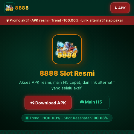
8888
⬇ APK
Promo aktif · APK resmi · Trend -100.00% · Link alternatif siap pakai
8888 Slot Resmi
Akses APK resmi, main H5 cepat, dan link alternatif
yang selalu aktif.
🎮 Main H5
📲 Download APK
Trend:
-100.00%
·
Skor Kesehatan:
90.63%