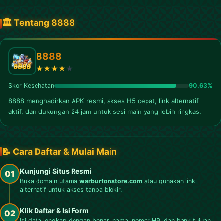
🏛️ Tentang 8888
8888
★
★
★
★
★
Skor Kesehatan
90.63%
8888 menghadirkan APK resmi, akses H5 cepat, link alternatif
aktif, dan dukungan 24 jam untuk sesi main yang lebih ringkas.
📝 Cara Daftar & Mulai Main
Kunjungi Situs Resmi
01
Buka domain utama
warburtonstore.com
atau gunakan link
alternatif untuk akses tanpa blokir.
Klik Daftar & Isi Form
02
Isi data lengkap dengan benar: nama, nomor HP, dan bank tujuan