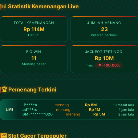
📊 Statistik Kemenangan Live
TOTAL KEMENANGAN
JUMLAH MENANG
Rp 114M
23
Hari ini
Putaran berhasil
BIG WIN
JACKPOT TERTINGGI
11
Rp 10M
Menang besar
▼
-100.00%
Tren:
🏆 Pemenang Terkini
.P****o.
menang
Rp 8M
18 menit lalu
ad***ro
menang
Rp 1M
1 jam lalu
LIVE
SM-*******026
menang
Rp 5M
2 jam lalu
🎰 Slot Gacor Terpopuler