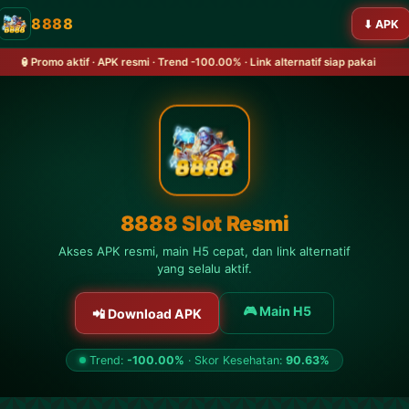
8888
⬇ APK
Promo aktif · APK resmi · Trend -100.00% · Link alternatif siap pakai
8888 Slot Resmi
Akses APK resmi, main H5 cepat, dan link alternatif
yang selalu aktif.
🎮 Main H5
📲 Download APK
Trend:
-100.00%
·
Skor Kesehatan:
90.63%