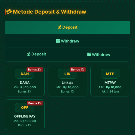
💳 Metode Deposit & Withdraw
💰 Deposit
🏧 Withdraw
💰 Deposit
🏧 Withdraw
Bonus 2%
Bonus 1%
DAN
LIN
MTP
DANA
Linkaja
MTPAY
Min:
Rp 10,000
Min:
Rp 10,000
Min:
Rp 10,000
Bonus 2%
Bonus 1%
Aktif 24 jam
Bonus 1%
OFF
OFFLINE PAY
Min:
Rp 10,000
Bonus 1%