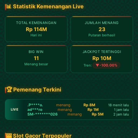
📊 Statistik Kemenangan Live
TOTAL KEMENANGAN
JUMLAH MENANG
Rp 114M
23
Hari ini
Putaran berhasil
BIG WIN
JACKPOT TERTINGGI
11
Rp 10M
Menang besar
▼
-100.00%
Tren:
🏆 Pemenang Terkini
.P****o.
menang
Rp 8M
18 menit lalu
ad***ro
menang
Rp 1M
1 jam lalu
LIVE
SM-*******026
menang
Rp 5M
2 jam lalu
🎰 Slot Gacor Terpopuler