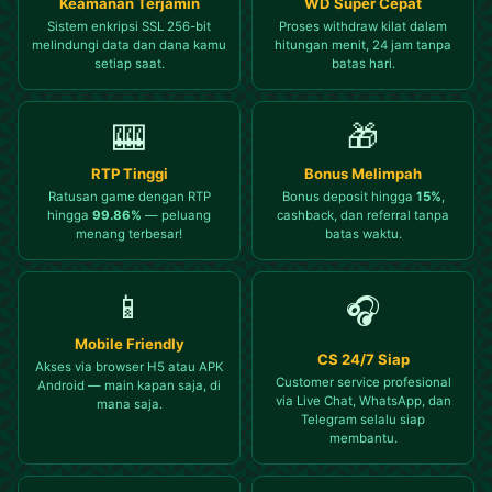
Keamanan Terjamin
WD Super Cepat
Sistem enkripsi SSL 256-bit
Proses withdraw kilat dalam
melindungi data dan dana kamu
hitungan menit, 24 jam tanpa
setiap saat.
batas hari.
🎰
🎁
RTP Tinggi
Bonus Melimpah
Ratusan game dengan RTP
Bonus deposit hingga
15%
,
hingga
99.86%
— peluang
cashback, dan referral tanpa
menang terbesar!
batas waktu.
📱
🎧
Mobile Friendly
CS 24/7 Siap
Akses via browser H5 atau APK
Customer service profesional
Android — main kapan saja, di
via Live Chat, WhatsApp, dan
mana saja.
Telegram selalu siap
membantu.