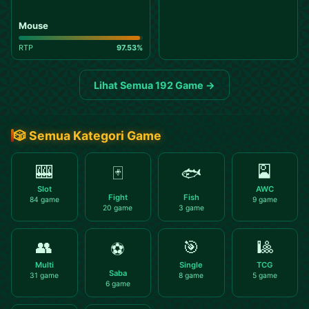
Mouse
RTP
97.53%
Lihat Semua 192 Game →
🎲 Semua Kategori Game
🎰
🎴
🃏
🐟
Slot
AWC
Fight
Fish
84 game
9 game
20 game
3 game
👥
🎯
🎱
⚽
Multi
Single
TCG
Saba
31 game
8 game
5 game
6 game