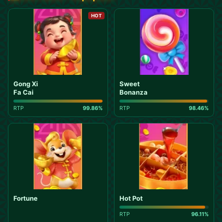
HOT
Gong Xi
Sweet
Fa Cai
Bonanza
RTP
99.86%
RTP
98.46%
Fortune
Hot Pot
RTP
96.11%