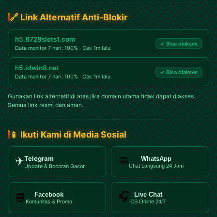
🔗 Link Alternatif Anti-Blokir
h5.8728slots1.com
✓ Bisa diakses
Data monitor 7 hari: 100% · Cek 1m lalu
h5.idwin8.net
✓ Bisa diakses
Data monitor 7 hari: 100% · Cek 1m lalu
Gunakan link alternatif di atas jika domain utama tidak dapat diakses.
Semua link resmi dan aman.
📱 Ikuti Kami di Media Sosial
✈️
Telegram
WhatsApp
💬
Update & Bocoran Gacor
Chat Langsung 24 Jam
🎧
Facebook
Live Chat
📘
Komunitas & Promo
CS Online 24/7