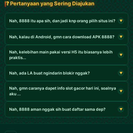
❓ Pertanyaan yang Sering Diajukan
Nah, 8888 itu apa sih, dan jadi knp orang pilih situs ini?
▼
Nah, kalau di Android, gmn cara download APK 8888?
▼
Nah, kelebihan main pakai versi H5 itu biasanya lebih
▼
praktis...
Nah, ada LA buat ngindarin blokir nggak?
▼
Nah, gmn caranya dapet info slot gacor hari ini, soalnya
▼
aku ...
Nah, 8888 aman nggak sih buat daftar sama dep?
▼