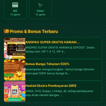
🎰
✨
WE
Other
13 game
13 game
🎁 Promo & Bonus Terbaru
ANGPAO SUPER GRATIS HARIAN ...
ANGPAO SUPER GRATIS HARIAN & DEPOSIT. Gratis
Setiap Hari: VIP 1-3 *2, VIP 4...
Bonus Bunga Tahunan 500%
kesempatan menguntungkan : bonus bunga tahunan
mencapai 500% bonus bunga te...
Hadiah Ekstra Pembayaran QRIS
DANA, OVO, Gopay, LinkAja, dll, setiap pembayaran
bisa Anda nikmati dengan ...